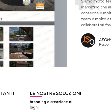
Siamo molto felici
marketing che a
consegne è molto
team è molto att
collaboratori fre
AFON
Respons
RTANTI
LE NOSTRE SOLUZIONI
branding e creazione di
loghi